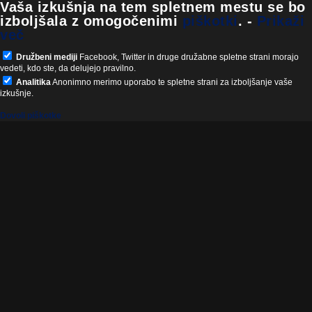
Vaša izkušnja na tem spletnem mestu se bo
izboljšala z omogočenimi
piškotki
.
-
Prikaži
več
Družbeni mediji
Facebook, Twitter in druge družabne spletne strani morajo
vedeti, kdo ste, da delujejo pravilno.
Analitika
Anonimno merimo uporabo te spletne strani za izboljšanje vaše
izkušnje.
Dovoli piškotke