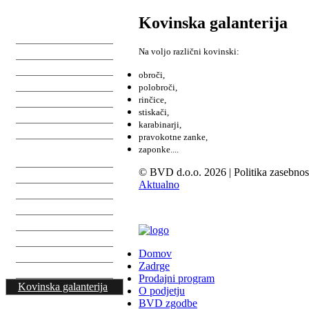
Kovinska galanterija
Zadrge
Sprimni trak
Na voljo različni kovinski:
Elastike
obroči,
Vrvice
polobroči,
Trakovi
rinčice,
stiskači,
Odsevni trakovi
karabinarji,
Preje
pravokotne zanke,
Pribor za pletenje in
zaponke....
kvačkanje
© BVD d.o.o. 2026 | Politika zasebnost
Platna
Aktualno
Medvloge
Podloge
BVD TRADING d.o.o., Ljubljana, Tržaška 3
Šiviljski pribor
Sukanci
Domov
Gumbi
Zadrge
Našitki
Prodajni program
Kovinska galanterija
O podjetju
Plastična galanterija
BVD zgodbe