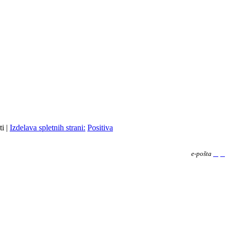
i |
Izdelava spletnih strani:
Positiva
30, 1000 LJUBLJANA. Tel. +386 1 7296400, Fax. + 386 1 7296420,
e-pošta
info@