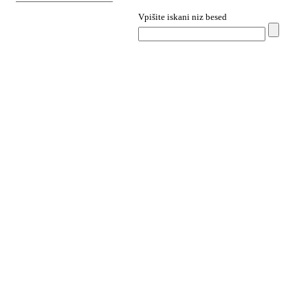
Materiali za navtiko
Vpišite iskani niz besed