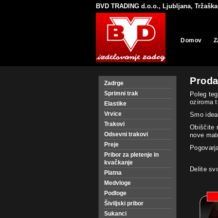
BVD TRADING d.o.o., Ljubljana, Tržaška 
Domov
Z
Proda
Zadrge
Sprimni trak
Poleg teg
oziroma t
Elastike
Vrvice
Smo ideal
Trakovi
Obiščite 
Odsevni trakovi
nove mate
Preje
Pogovarja
Pribor za pletenje in
kvačkanje
Delite sv
Platna
Medvloge
Podloge
Šiviljski pribor
Sukanci