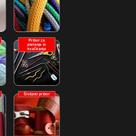
Pribor za
pletenje in
kvačkanje
Šiviljski pribor