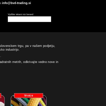
ta
info@bvd-trading.si
Vpišite iskani niz besed
 slovenskem trgu, pa v našem podjetju,
ko industrijo.
.
adratnih metrih, odkrivajte vedno nove in
Vrvice