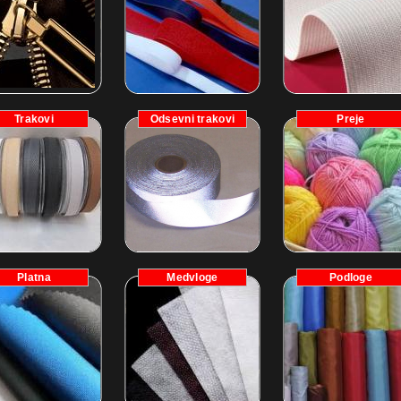
Trakovi
Odsevni trakovi
Preje
Platna
Medvloge
Podloge