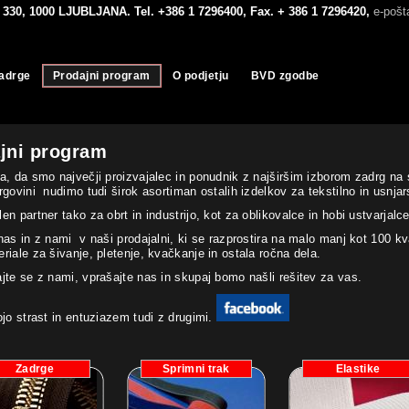
330, 1000 LJUBLJANA. Tel. +386 1 7296400, Fax. + 386 1 7296420,
e-poš
adrge
Prodajni program
O podjetju
BVD zgodbe
jni program
a, da smo največji proizvajalec in ponudnik z najširšim izborom zadrg na
rgovini nudimo tudi širok asortiman ostalih izdelkov za tekstilno in usnjars
en partner tako za obrt in industrijo, kot za oblikovalce in hobi ustvarjalce
nas in z nami v naši prodajalni, ki se razprostira na malo manj kot 100 kv
riale za šivanje, pletenje, kvačkanje in ostala ročna dela.
jte se z nami, vprašajte nas in skupaj bomo našli rešitev za vas.
ojo strast in entuziazem tudi z drugimi.
Zadrge
Sprimni trak
Elastike